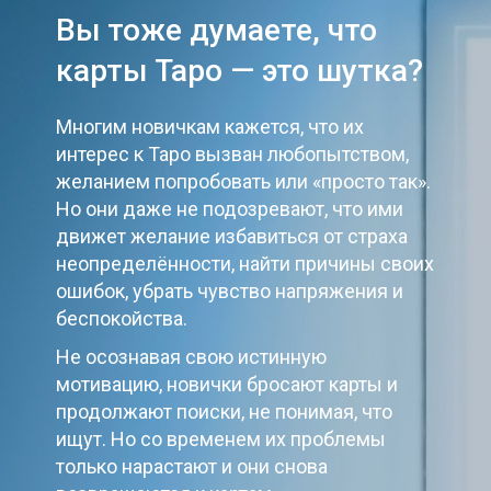
Вы тоже думаете, что
карты Таро — это шутка?
Многим новичкам кажется, что их
интерес к Таро вызван любопытством,
желанием попробовать или «просто так».
Но они даже не подозревают, что ими
движет желание избавиться от страха
неопределённости, найти причины своих
ошибок, убрать чувство напряжения и
беспокойства.
Не осознавая свою истинную
мотивацию, новички бросают карты и
продолжают поиски, не понимая, что
ищут. Но со временем их проблемы
только нарастают и они снова